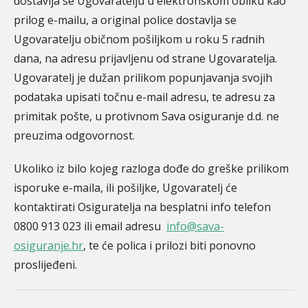
dostavlja se Ugovaratelju u elektronskom obliku kao
prilog e-mailu, a original police dostavlja se
Ugovaratelju običnom pošiljkom u roku 5 radnih
dana, na adresu prijavljenu od strane Ugovaratelja.
Ugovaratelj je dužan prilikom popunjavanja svojih
podataka upisati točnu e-mail adresu, te adresu za
primitak pošte, u protivnom Sava osiguranje d.d. ne
preuzima odgovornost.
Ukoliko iz bilo kojeg razloga dođe do greške prilikom
isporuke e-maila, ili pošiljke, Ugovaratelj će
kontaktirati Osiguratelja na besplatni info telefon
0800 913 023 ili email adresu
info@sava-
osiguranje.hr
, te će polica i prilozi biti ponovno
proslijeđeni.