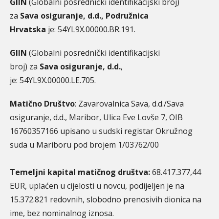
GIIN
(Globalni posrednički identifikacijski broj)
za
Sava osiguranje, d.d., Podružnica
Hrvatska
je: 54YL9X.00000.BR.191.
GIIN
(Globalni posrednički identifikacijski
broj) za
Sava osiguranje, d.d.
,
je: 54YL9X.00000.LE.705.
Matično Društvo
: Zavarovalnica Sava, d.d./Sava
osiguranje, d.d., Maribor, Ulica Eve Lovše 7, OIB
16760357166 upisano u sudski registar Okružnog
suda u Mariboru pod brojem 1/03762/00
Temeljni kapital matičnog društva:
68.417.377,44
EUR, uplaćen u cijelosti u novcu, podijeljen je na
15.372.821 redovnih, slobodno prenosivih dionica na
ime, bez nominalnog iznosa.