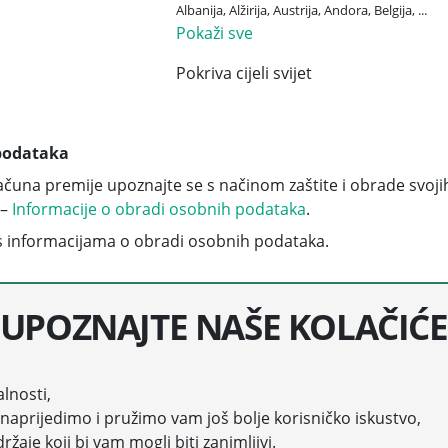
Albanija, Alžirija, Austrija, Andora, Belgija, ...
Pokaži sve
Pokriva cijeli svijet
podataka
računa premije upoznajte se s načinom zaštite i obrade svoji
 –
Informacije o obradi osobnih podataka
.
 informacijama o obradi osobnih podataka.
UPOZNAJTE NAŠE KOLAČIĆE
LJE
alnosti,
 unaprijedimo i pružimo vam još bolje korisničko iskustvo,
aje koji bi vam mogli biti zanimljivi.