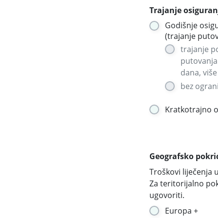
Trajanje osiguran
Godišnje osigu
(trajanje putov
trajanje 
putovanja
dana, više
bez ogran
Kratkotrajno 
Geografsko pokri
Troškovi liječenja 
Za teritorijalno po
ugovoriti.
Europa +