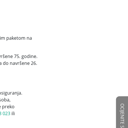
stim paketom na
vršene 75. godine.
ca do navršene 26.
osiguranja.
soba,
OCIJENITE STRANICE
te preko
3 023
ili