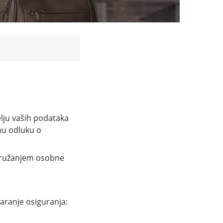
elju vaših podataka
nu odluku o
 pružanjem osobne
aranje osiguranja: