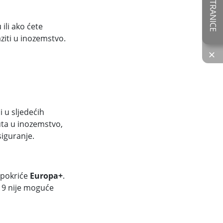
 ili ako ćete
ziti u inozemstvo.
×
i u sljedećih
uta u inozemstvo,
iguranje.
o pokriće
Europa+
.
-19 nije moguće