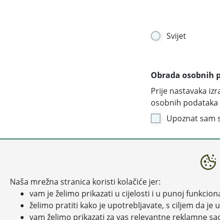
Svijet
Obrada osobnih 
Prije nastavaka iz
osobnih podataka
Upoznat sam s
DA
Naša mrežna stranica koristi kolačiće jer:
vam je želimo prikazati u cijelosti i u punoj funkcion
želimo pratiti kako je upotrebljavate, s ciljem da je
vam želimo prikazati za vas relevantne reklamne sadrž