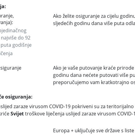
ja:
ranje,
Ako želite osiguranje za cijelu godinu
anja):
sljedećih godinu dana više puta odla
pojedinačnog
 najviše do 92
 puta godišnje
ičenja
osiguranje
Ako je vaše putovanje kraće prirode 
godinu dana nećete putovati više p
preporučujemo vam kratkotrajno os
će osiguranja:
uslijed zaraze virusom COVID-19 pokriveni su za teritorijaln
kriće
Svijet
troškove liječenja uslijed zaraze virusom COVID
Europa + uključuje sve države s liste