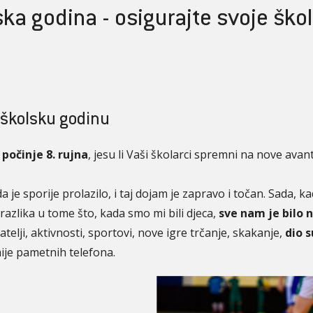
ska godina - osigurajte svoje ško
 školsku godinu
.
počinje 8. rujna
, jesu li Vaši školarci spremni na nove avan
a je sporije prolazilo, i taj dojam je zapravo i točan. Sada, ka
 razlika u tome što, kada smo mi bili djeca,
sve nam je bilo 
ijatelji, aktivnosti, sportovi, nove igre trčanje, skakanje,
dio 
ije pametnih telefona.