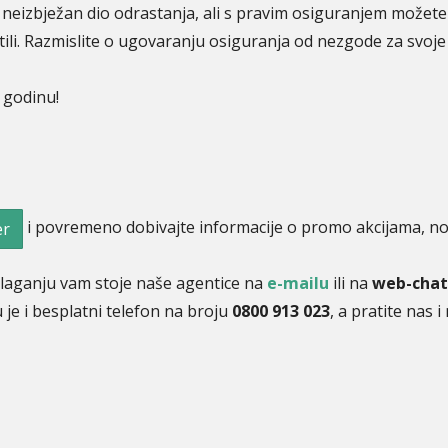
 neizbježan dio odrastanja, ali s pravim osiguranjem možete bi
itili. Razmislite o ugovaranju osiguranja od nezgode za svoj
 godinu!
i povremeno dobivajte informacije o promo akcijama, nov
er
olaganju vam stoje naše agentice na
e-mailu
ili na
web-cha
 je i besplatni telefon na broju
0800 913 023
, a pratite nas 