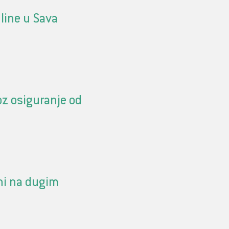
line u Sava
oz osiguranje od
eni na dugim