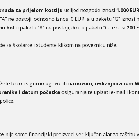
knada za prijelom kostiju
uslijed nezgode iznosi
1.000 EU
“A” ne postoji, odnosno iznosi 0 EUR, a u paketu “G” iznosi 
nu bol
u paketu “A” ne postoji, dok u paketu “G” iznosi
200 
e za školarce i studente klikom na poveznicu niže.
ete brzo i sigurno ugovoriti na
novom
,
redizajniranom 
uranika i datum početka
osiguranja te upisati e-mail i k
police.
ce
nije samo financijski proizvod, već ključan alat za zaštitu