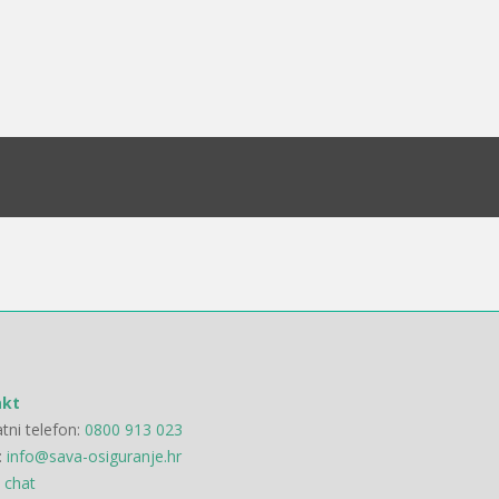
akt
tni telefon:
0800 913 023
:
info@sava-osiguranje.hr
 chat