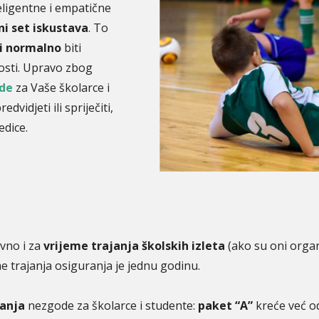
teligentne i empatične
i set iskustava
. To
i normalno
biti
osti. Upravo zbog
ode
za Vaše školarce i
idjeti ili spriječiti,
edice.
vno i za
vrijeme trajanja školskih izleta
(ako su oni organ
e trajanja osiguranja je jednu godinu.
ranja
nezgode za školarce i studente:
paket “A”
kreće već 