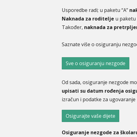
Usporedbe radi; u paketu “A”
na
Naknada za roditelje
u paketu 
Također,
naknada za pretrplje
Saznate više o osiguranju nezgod
Sve o osiguranju nezgode
Od sada, osiguranje nezgode mož
upisati su datum rođenja osig
izračun i podatke za ugovaranje 
Osigurajte vaše dijete
Osiguranje nezgode za školar