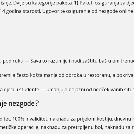
šnje. Dvije su kategorije paketa:
1)
Paketi osiguranja za dje
14 godina starosti. Ugovorite osiguranje od nezgode online i
 pod ruku — Sava to razumije i nudi zaštitu baš u tim trenu
premija često košta manje od obroka u restoranu, a pokriv
a djecu i studente — umanjuje bojazni od neočekivanih situa
anje nezgode?
aliditet, 100% invaliditet, naknadu za prijelom kostiju, dnevn
zmetičke operacije, naknadu za pretrpljenu bol, naknadu za r