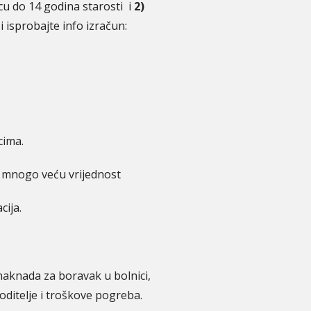
cu do 14 godina starosti i
2)
 isprobajte info izračun:
cima.
a mnogo veću vrijednost
cija.
u naknada za boravak u bolnici,
oditelje i troškove pogreba.