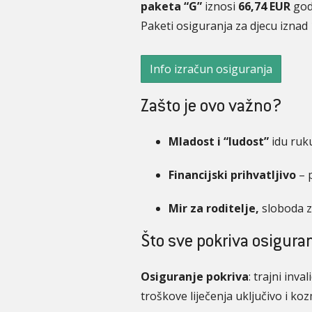
paketa “G”
iznosi
66,74 EUR
godi
Paketi osiguranja za djecu iznad 
Info izračun osiguranja
Zašto je ovo važno?
Mladost i “ludost”
idu ruku
Financijski prihvatljivo
– 
Mir za roditelje,
sloboda z
Što sve pokriva osigur
Osiguranje pokriva
: trajni inv
troškove liječenja uključivo i ko