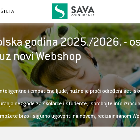
 ŠTETA
olska godina 2025./2026. - os
 uz novi Webshop
 inteligentne i empatične ljude, nužno je proći određeni set is
ranja nezgode za školarce i studente, isprobajte info izraču
možete brzo i sigurno ugovoriti na novom, redizajniranom W