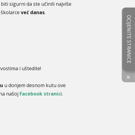
ti sigurni da ste učinili najviše
e školarce
već danas
.
OCIJENITE STRANICE
ostima i uštedite!
×
tu
u donjem desnom kutu ove
i na našoj
Facebook stranici
.