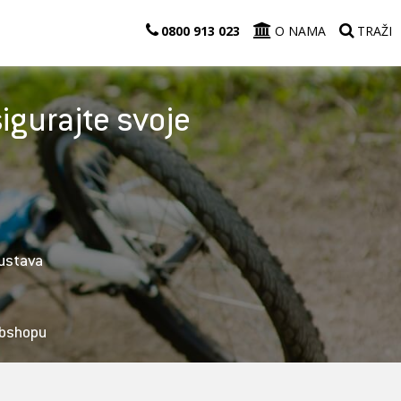
0800 913 023
O NAMA
TRAŽI
igurajte svoje
kustava
n
ebshopu