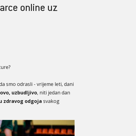
larce online uz
ture?
da smo odrasli - vrijeme leti, dani
novo, uzbudljivo
, niti jedan dan
su zdravog odgoja
svakog