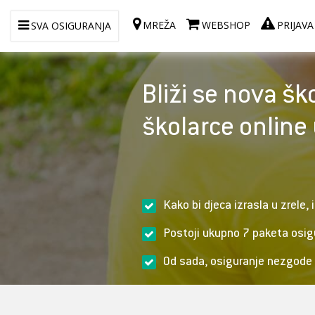
MREŽA
WEBSHOP
PRIJAVA
SVA OSIGURANJA
Bliži se nova šk
školarce online
Kako bi djeca izrasla u zrele,
Postoji ukupno 7 paketa osigu
Od sada, osiguranje nezgode 