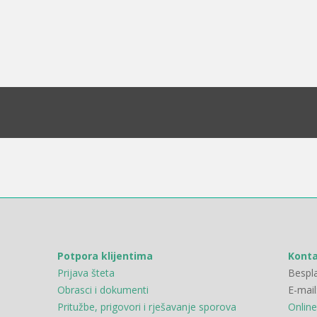
Potpora klijentima
Kont
Prijava šteta
Bespla
Obrasci i dokumenti
E-mail
Pritužbe, prigovori i rješavanje sporova
Online