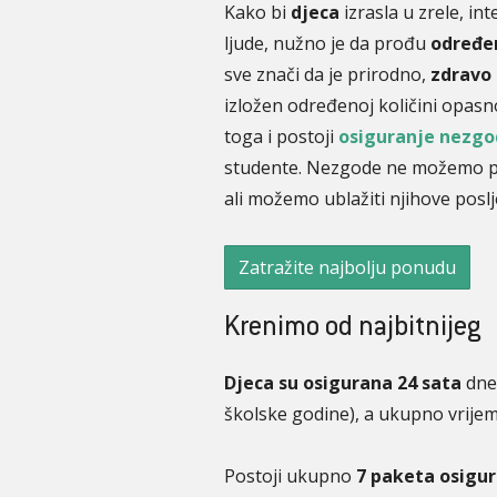
Kako bi
djeca
izrasla u zrele, in
ljude, nužno je da prođu
određen
sve znači da je prirodno,
zdravo 
izložen određenoj količini opasn
toga i postoji
osiguranje nezg
studente. Nezgode ne možemo predv
ali možemo ublažiti njihove poslj
Zatražite najbolju ponudu
Krenimo od najbitnijeg
Djeca su osigurana 24 sata
dne
školske godine), a ukupno vrijem
Postoji ukupno
7 paketa osigu