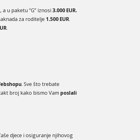
R
, a u paketu “G” iznosi
3.000 EUR.
naknada za roditelje
1.500 EUR
.
EUR
.
Webshopu
. Sve što trebate
ontakt broj kako bismo Vam
poslali
 Vaše djece i osiguranje njihovog