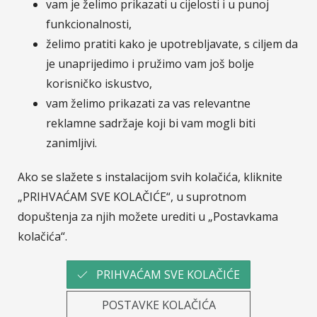
vam je želimo prikazati u cijelosti i u punoj
Sava osiguranje, d.d. - Podružnica Hrvatska.
funkcionalnosti,
Pripadnost Osigurateljnoj grupi Sava čini nas
želimo pratiti kako je upotrebljavate, s ciljem da
dijelom jedne od najvećih financijskih grupacija u JI
je unaprijedimo i pružimo vam još bolje
Europi.
Više o Savi Re.
korisničko iskustvo,
vam želimo prikazati za vas relevantne
reklamne sadržaje koji bi vam mogli biti
© Sava osiguranje
Pratite nas na :
zanimljivi.
LinkedIn
Facebook
Instagram
YouTub
Ako se slažete s instalacijom svih kolačića, kliknite
„PRIHVAĆAM SVE KOLAČIĆE“, u suprotnom
dopuštenja za njih možete urediti u „Postavkama
T-media d.o.o.
| napredne komunikacije |
kolačića“.
PRIHVAĆAM SVE KOLAČIĆE
Informativni izračun i kupnja online
POSTAVKE KOLAČIĆA