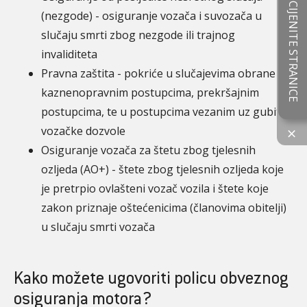
OCIJENITE STRANICE
(nezgode) - osiguranje vozača i suvozača u
slučaju smrti zbog nezgode ili trajnog
invaliditeta
Pravna zaštita - pokriće u slučajevima obrane u
kaznenopravnim postupcima, prekršajnim
postupcima, te u postupcima vezanim uz gubitak
vozačke dozvole
×
Osiguranje vozača za štetu zbog tjelesnih
ozljeda (AO+) - štete zbog tjelesnih ozljeda koje
je pretrpio ovlašteni vozač vozila i štete koje
zakon priznaje oštećenicima (članovima obitelji)
u slučaju smrti vozača
Kako možete ugovoriti policu obveznog
osiguranja motora?