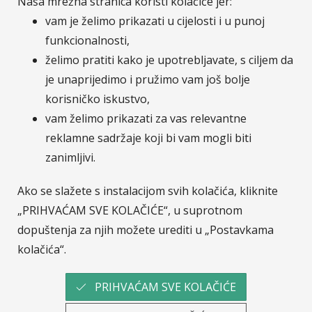
Naša mrežna stranica koristi kolačiće jer:
osiguranje, d.d. posluje putem svoje podružnice
vam je želimo prikazati u cijelosti i u punoj
Sava osiguranje, d.d. - Podružnica Hrvatska.
funkcionalnosti,
Pripadnost Osigurateljnoj grupi Sava čini nas
želimo pratiti kako je upotrebljavate, s ciljem da
dijelom jedne od najvećih financijskih grupacija u JI
je unaprijedimo i pružimo vam još bolje
Europi.
Više o Savi Re.
korisničko iskustvo,
vam želimo prikazati za vas relevantne
reklamne sadržaje koji bi vam mogli biti
© Sava osiguranje
Pratite nas na :
zanimljivi.
LinkedIn
Facebook
Instagram
YouTub
Ako se slažete s instalacijom svih kolačića, kliknite
„PRIHVAĆAM SVE KOLAČIĆE“, u suprotnom
dopuštenja za njih možete urediti u „Postavkama
T-media d.o.o.
| napredne komunikacije |
kolačića“.
PRIHVAĆAM SVE KOLAČIĆE