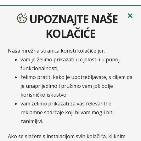
✕
UPOZNAJTE NAŠE
Sava osiguranje
je moderno osigurateljno društvo
nastalo udruživanjem četiri europska osiguratelja:
KOLAČIĆE
Velebit osiguranje, Velebit životno osiguranje,
Zavarovalnica Tilia i Zavarovalnica Maribor. Na
hrvatskom tržištu Zavarovalnica Sava, d.d. / Sava
Naša mrežna stranica koristi kolačiće jer:
osiguranje, d.d. posluje putem svoje podružnice
vam je želimo prikazati u cijelosti i u punoj
Sava osiguranje, d.d. - Podružnica Hrvatska.
funkcionalnosti,
Pripadnost Osigurateljnoj grupi Sava čini nas
želimo pratiti kako je upotrebljavate, s ciljem da
dijelom jedne od najvećih financijskih grupacija u JI
je unaprijedimo i pružimo vam još bolje
Europi.
Više o Savi Re.
korisničko iskustvo,
vam želimo prikazati za vas relevantne
reklamne sadržaje koji bi vam mogli biti
© Sava osiguranje
Pratite nas na :
zanimljivi.
LinkedIn
Facebook
Instagram
YouTub
Ako se slažete s instalacijom svih kolačića, kliknite