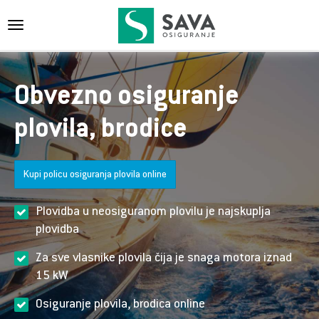
{{navigation}}
Obvezno osiguranje
plovila, brodice
Kupi policu osiguranja plovila online
Plovidba u neosiguranom plovilu je najskuplja
plovidba
Za sve vlasnike plovila čija je snaga motora iznad
15 kW
Osiguranje plovila, brodica online