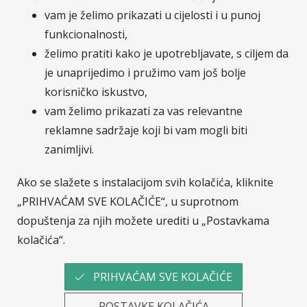
osiguranje, d.d. posluje putem svoje podružnice
vam je želimo prikazati u cijelosti i u punoj
Sava osiguranje, d.d. - Podružnica Hrvatska.
funkcionalnosti,
Pripadnost Osigurateljnoj grupi Sava čini nas
želimo pratiti kako je upotrebljavate, s ciljem da
dijelom jedne od najvećih financijskih grupacija u JI
je unaprijedimo i pružimo vam još bolje
Europi.
Više o Savi Re.
korisničko iskustvo,
vam želimo prikazati za vas relevantne
reklamne sadržaje koji bi vam mogli biti
© Sava osiguranje
Pratite nas na :
zanimljivi.
LinkedIn
Facebook
Instagram
YouTub
Ako se slažete s instalacijom svih kolačića, kliknite
„PRIHVAĆAM SVE KOLAČIĆE“, u suprotnom
dopuštenja za njih možete urediti u „Postavkama
T-media d.o.o.
| napredne komunikacije |
kolačića“.
PRIHVAĆAM SVE KOLAČIĆE
POSTAVKE KOLAČIĆA