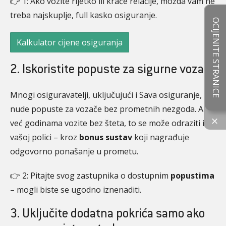
👉 1: Ako vozite rijetko ili kraće relacije, možda vam ne
treba najskuplje, full kasko osiguranje.
OCIJENITE STRANICE
Kalkulator cijene osiguranja
2. Iskoristite popuste za sigurne vozače
Mnogi osiguravatelji, uključujući i Sava osiguranje,
nude popuste za vozače bez prometnih nezgoda. Ako
×
već godinama vozite bez šteta, to se može odraziti i na
vašoj polici – kroz
bonus sustav
koji nagrađuje
odgovorno ponašanje u prometu.
👉 2: Pitajte svog zastupnika o dostupnim
popustima
– mogli biste se ugodno iznenaditi.
3. Uključite dodatna pokrića samo ako