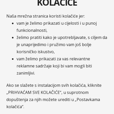
KOLAČIĆE
Velebit osiguranje, Velebit životno osiguranje,
Zavarovalnica Tilia i Zavarovalnica Maribor. Na
hrvatskom tržištu Zavarovalnica Sava, d.d. / Sava
Naša mrežna stranica koristi kolačiće jer:
osiguranje, d.d. posluje putem svoje podružnice
vam je želimo prikazati u cijelosti i u punoj
Sava osiguranje, d.d. - Podružnica Hrvatska.
funkcionalnosti,
Pripadnost Osigurateljnoj grupi Sava čini nas
želimo pratiti kako je upotrebljavate, s ciljem da
dijelom jedne od najvećih financijskih grupacija u JI
je unaprijedimo i pružimo vam još bolje
Europi.
Više o Savi Re.
korisničko iskustvo,
vam želimo prikazati za vas relevantne
reklamne sadržaje koji bi vam mogli biti
© Sava osiguranje
Pratite nas na :
zanimljivi.
LinkedIn
Facebook
Instagram
YouTub
Ako se slažete s instalacijom svih kolačića, kliknite
„PRIHVAĆAM SVE KOLAČIĆE“, u suprotnom
dopuštenja za njih možete urediti u „Postavkama
T-media d.o.o.
| napredne komunikacije |
kolačića“.