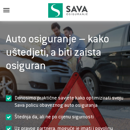
{{navigation}}
Auto osiguranje – kako
uštedjeti, a biti zaista
osiguran
Donosimo praktične savjete kako optimizirati svoju
Sava policu obaveznog auto osiguranja
Štednja da, ali ne po cijenu sigurnosti
Uz pravog partnera, moguće je imati i povoljnu