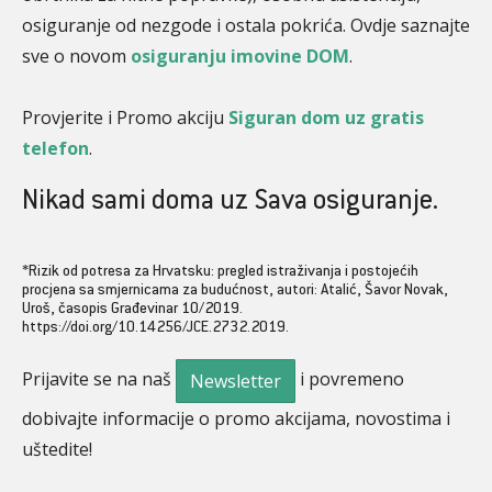
osiguranje od nezgode i ostala pokrića. Ovdje saznajte
sve o novom
osiguranju imovine DOM
.
Provjerite i Promo akciju
Siguran dom uz gratis
telefon
.
Nikad sami doma uz Sava osiguranje.
*Rizik od potresa za Hrvatsku: pregled istraživanja i postojećih
procjena sa smjernicama za budućnost, autori: Atalić, Šavor Novak,
Uroš, časopis Građevinar 10/2019.
https://doi.org/10.14256/JCE.2732.2019.
Prijavite se na naš
i povremeno
Newsletter
dobivajte informacije o promo akcijama, novostima i
uštedite!