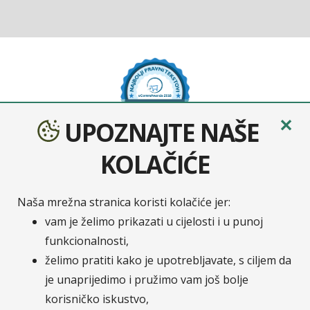
✕
UPOZNAJTE NAŠE
KOLAČIĆE
Naša mrežna stranica koristi kolačiće jer:
Sava osiguranje
je moderno osigurateljno društvo
vam je želimo prikazati u cijelosti i u punoj
nastalo udruživanjem četiri europska osiguratelja:
funkcionalnosti,
Velebit osiguranje, Velebit životno osiguranje,
želimo pratiti kako je upotrebljavate, s ciljem da
Zavarovalnica Tilia i Zavarovalnica Maribor. Na
je unaprijedimo i pružimo vam još bolje
hrvatskom tržištu Zavarovalnica Sava, d.d. / Sava
korisničko iskustvo,
osiguranje, d.d. posluje putem svoje podružnice