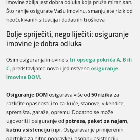
imovine zbilja jest dobra odluka koja pruža miran san.
Što ranije osigurate Vašu imovinu, smanjujete rizik od
neočekivanih situacija i dodatnih troškova.
Bolje spriječiti, nego liječiti: osiguranje
imovine je dobra odluka
Osim osiguranja imovine s
tri opsega pokrića A, B ili
C
, predstavljamo novo i jedinstveno
osiguranje
imovine DOM
.
Osiguranje DOM
osigurava više od
50 rizika
za
različite opasnosti i to za: kuće, stanove, vikendice,
spremišta, garaže, opremu. Dodatno se može
ugovoriti i osiguranje od
potresa
,
paket za najam
,
kućnu asistenciju
(npr. Osiguravanje primjerenih
obrtnika za hitne popravke), osobnu asistenciju,