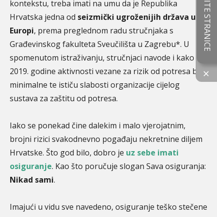
OCIJENITE STRANICE
kontekstu, treba imati na umu da je Republika
Hrvatska jedna od
seizmički ugroženijih država u
Europi
, prema preglednom radu stručnjaka s
Građevinskog fakulteta Sveučilišta u Zagrebu*. U
spomenutom istraživanju, stručnjaci navode i kako su
2019. godine aktivnosti vezane za rizik od potresa bile
×
minimalne te ističu slabosti organizacije cijelog
sustava za zaštitu od potresa.
Iako se ponekad čine dalekim i malo vjerojatnim,
brojni rizici svakodnevno pogađaju nekretnine diljem
Hrvatske. Što god bilo, dobro je
uz sebe imati
osiguranje
. Kao što poručuje slogan Sava osiguranja:
Nikad sami
.
Imajući u vidu sve navedeno, osiguranje teško stečene