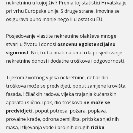
nekretninu u kojoj živi? Prema toj statistici Hrvatska je
pri vrhu Europske unije. S druge strane, imovina se
osigurava puno manje nego li u ostatku EU.
Posjedovanje vlastite nekretnine olakšava mnoge
stvari u životu i donosi
osnovnu egzistencijalnu
sigurnost
. No, treba imati na umu i da posjedovanje
nekretnine donosi i dodatne troškove i odgovornosti.
Tijekom životnog vijeka nekretnine, dobar dio
troškova može se predvidjeti, poput zamjene krovišta,
fasada, ličilačkih radova, vijeka trajanja kućanskih
aparata i slično. Ipak, dio troškova
ne može se
predvidjeti
, poput potresa, požara, poplava,
provalne krađe, odrona zemljišta, pritiska snježnih
masa, izlijevanja vode i brojnih drugih
rizika
.