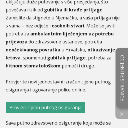
uključuju duže putovanje s više presjedanja, što
povećava rizik od
gubitka ili krađe prtljage
.
Zamislite da stignete u Njemačku, a vaša prtljaga nije
s vama – bez odjeće i
osobnih stvari
. Može se javiti
potreba za
ambulantnim liječenjem uz potrebu
prijevoza
do zdravstvene ustanove, potreba
neočekivanog povratka
u Hrvatsku,
otkazivanje
letova
, spomenuti
gubitak prtljage
, potreba za
OCIJENITE STRANICE
hitnom stomatološkom
pomoći i drugo.
Provjerite novi jednostavni izračun cijene putnog
osiguranja i ugovaranje police online.
Provjeri cijenu putnog osiguranja
×
Sava putno zdravstveno osiguranje koje može se