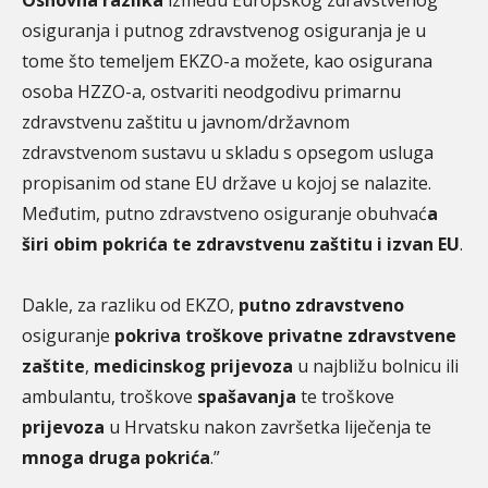
Osnovna razlika
između Europskog zdravstvenog
osiguranja i putnog zdravstvenog osiguranja je u
tome što temeljem EKZO-a možete, kao osigurana
osoba HZZO-a, ostvariti neodgodivu primarnu
zdravstvenu zaštitu u javnom/državnom
zdravstvenom sustavu u skladu s opsegom usluga
propisanim od stane EU države u kojoj se nalazite.
Međutim, putno zdravstveno osiguranje obuhvać
a
širi obim pokrića te zdravstvenu zaštitu i izvan EU
.
Dakle, za razliku od EKZO,
putno zdravstveno
osiguranje
pokriva troškove privatne zdravstvene
zaštite
,
medicinskog prijevoza
u najbližu bolnicu ili
ambulantu, troškove
spašavanja
te troškove
prijevoza
u Hrvatsku nakon završetka liječenja te
mnoga druga pokrića
.”