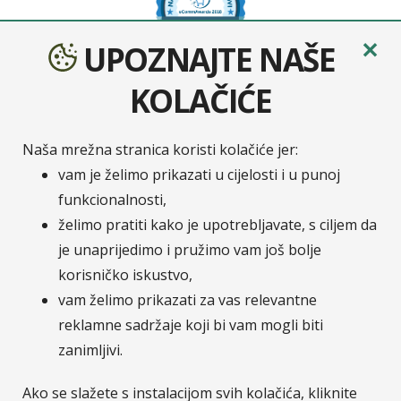
✕
UPOZNAJTE NAŠE
KOLAČIĆE
Naša mrežna stranica koristi kolačiće jer:
Sava osiguranje
je moderno osigurateljno društvo
vam je želimo prikazati u cijelosti i u punoj
nastalo udruživanjem četiri europska osiguratelja:
funkcionalnosti,
Velebit osiguranje, Velebit životno osiguranje,
želimo pratiti kako je upotrebljavate, s ciljem da
Zavarovalnica Tilia i Zavarovalnica Maribor. Na
je unaprijedimo i pružimo vam još bolje
hrvatskom tržištu Zavarovalnica Sava, d.d. / Sava
korisničko iskustvo,
osiguranje, d.d. posluje putem svoje podružnice
vam želimo prikazati za vas relevantne
Sava osiguranje, d.d. - Podružnica Hrvatska.
Pripadnost Osigurateljnoj grupi Sava čini nas
reklamne sadržaje koji bi vam mogli biti
dijelom jedne od najvećih financijskih grupacija u JI
zanimljivi.
Europi.
Više o Savi Re.
Ako se slažete s instalacijom svih kolačića, kliknite