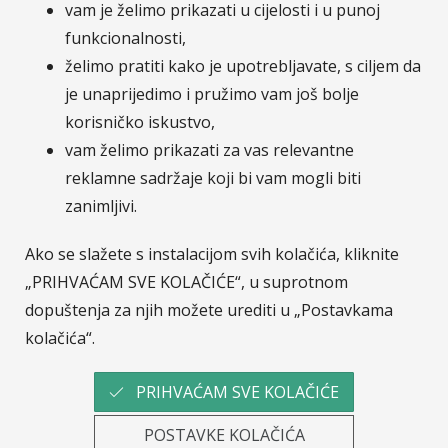
Sava osiguranje
je moderno osigurateljno društvo
vam je želimo prikazati u cijelosti i u punoj
nastalo udruživanjem četiri europska osiguratelja:
funkcionalnosti,
Velebit osiguranje, Velebit životno osiguranje,
želimo pratiti kako je upotrebljavate, s ciljem da
Zavarovalnica Tilia i Zavarovalnica Maribor. Na
je unaprijedimo i pružimo vam još bolje
hrvatskom tržištu Zavarovalnica Sava, d.d. / Sava
korisničko iskustvo,
osiguranje, d.d. posluje putem svoje podružnice
vam želimo prikazati za vas relevantne
Sava osiguranje, d.d. - Podružnica Hrvatska.
Pripadnost Osigurateljnoj grupi Sava čini nas
reklamne sadržaje koji bi vam mogli biti
dijelom jedne od najvećih financijskih grupacija u JI
zanimljivi.
Europi.
Više o Savi Re.
Ako se slažete s instalacijom svih kolačića, kliknite
„PRIHVAĆAM SVE KOLAČIĆE“, u suprotnom
dopuštenja za njih možete urediti u „Postavkama
© Sava osiguranje
Pratite nas na :
kolačića“.
LinkedIn
Facebook
Instagram
YouTub
PRIHVAĆAM SVE KOLAČIĆE
POSTAVKE KOLAČIĆA