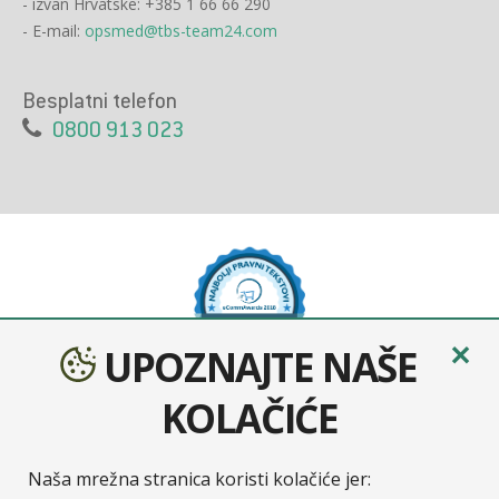
- izvan Hrvatske: +385 1 66 66 290
- E-mail:
opsmed@tbs-team24.com
Besplatni telefon
0800 913 023
✕
UPOZNAJTE NAŠE
KOLAČIĆE
Naša mrežna stranica koristi kolačiće jer: