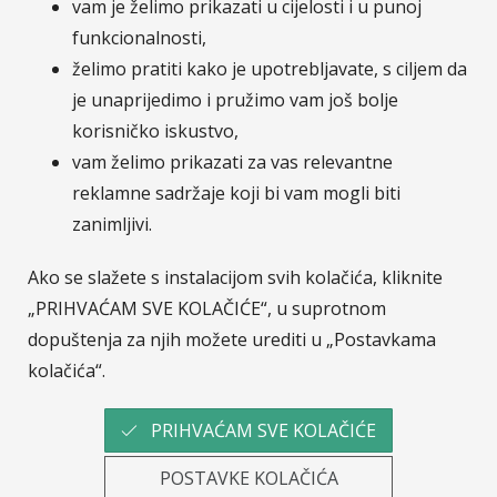
Sava osiguranje
je moderno osigurateljno društvo
vam je želimo prikazati u cijelosti i u punoj
nastalo udruživanjem četiri europska osiguratelja:
funkcionalnosti,
Velebit osiguranje, Velebit životno osiguranje,
želimo pratiti kako je upotrebljavate, s ciljem da
Zavarovalnica Tilia i Zavarovalnica Maribor. Na
je unaprijedimo i pružimo vam još bolje
hrvatskom tržištu Zavarovalnica Sava, d.d. / Sava
korisničko iskustvo,
osiguranje, d.d. posluje putem svoje podružnice
vam želimo prikazati za vas relevantne
Sava osiguranje, d.d. - Podružnica Hrvatska.
Pripadnost Osigurateljnoj grupi Sava čini nas
reklamne sadržaje koji bi vam mogli biti
dijelom jedne od najvećih financijskih grupacija u JI
zanimljivi.
Europi.
Više o Savi Re.
Ako se slažete s instalacijom svih kolačića, kliknite
„PRIHVAĆAM SVE KOLAČIĆE“, u suprotnom
dopuštenja za njih možete urediti u „Postavkama
© Sava osiguranje
Pratite nas na :
kolačića“.
LinkedIn
Facebook
Instagram
YouTub
PRIHVAĆAM SVE KOLAČIĆE
POSTAVKE KOLAČIĆA