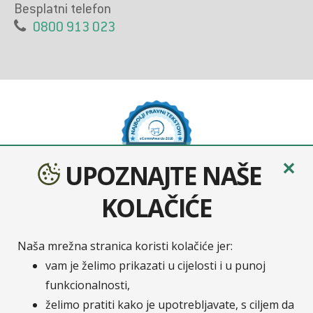
Besplatni telefon
0800 913 023
✕
UPOZNAJTE NAŠE
KOLAČIĆE
Naša mrežna stranica koristi kolačiće jer:
Sava osiguranje
je moderno osigurateljno društvo
vam je želimo prikazati u cijelosti i u punoj
nastalo udruživanjem četiri europska osiguratelja:
funkcionalnosti,
Velebit osiguranje, Velebit životno osiguranje,
želimo pratiti kako je upotrebljavate, s ciljem da