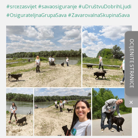
#srcezasvijet
#savaosiguranje
#uDruštvuDobrihLjudi
#OsigurateljnaGrupaSava
#ZavarovalnaSkupinaSava
OCIJENITE STRANICE
×