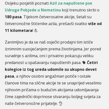
Osijeku posjetili poznati
Azil za napuštene pse
Udruge Pobjede u Nemetinu
koji trenutno skrbi o
180 pasa
. Tijekom četverosatne akcije, šetali su
četveronožne štićenike azila, prešavši svatko
više od
11 kilometara
! 💪
Zanimljivo je da se naš osječki prodajni tim ističe
iznimnim suosjećanjem prema životinjama. Jer pored
suradnje s azilima, oni i privatno pokazuju veliku
predanost u spašavanju napuštenih pasa. 🐕
Četiri
kolegice iz tog ureda udomile su ukupno devet
pasa
, a njihov osobni angažman potiče i ostale
članove tima na slične akcije te se unaprijed veselimo
njihovim pričama o budućim akcijama udomljavanja
čime zajednički doprinose stvaranju boljeg svijeta za
naše četveronožne prijatelje. 👌