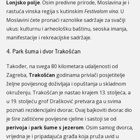
Lonjsko polje
. Osim predivne prirode, Moslavina je i
rastuća vinska regija s kutinskim
Festivalom vina
. U
Moslavini ćete pronaći raznolike sadržaje za svačiji
ukus: kulturnu i arheološku baštinu, seoska imanja,
manifestacije i rekreacijske sadržaje.
4. Park šuma i dvor Trakošćan
Također, na svega 80 kilometara udaljenosti od
Zagreba,
Trakošćan
godinama privlači posjetitelje
željne povijesnog doživljaja i opuštanja u skladnom
okruženju. Trakošćan je nastao krajem 13. stoljeća, a
u 19. stoljeću grof Drašković pretvara ga u svima
poznati rezidencijalni dvorac. Ovaj bajkoviti dvorac dio
je šire zaštićene povijesne cjeline i sastoji se od
perivoja
i
park šume s jezerom
. Osim samog dvorca,
vrijedna je i pripadajuća građa koja pruža uvid u