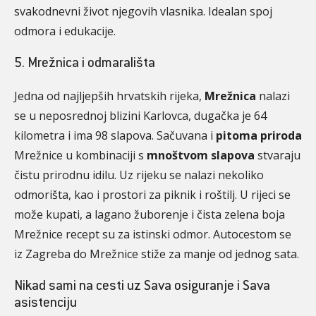
svakodnevni život njegovih vlasnika. Idealan spoj
odmora i edukacije.
5. Mrežnica i odmarališta
Jedna od najljepših hrvatskih rijeka,
Mrežnica
nalazi
se u neposrednoj blizini Karlovca, dugačka je 64
kilometra i ima 98 slapova. Sačuvana i
pitoma priroda
Mrežnice u kombinaciji s
mnoštvom slapova
stvaraju
čistu prirodnu idilu. Uz rijeku se nalazi nekoliko
odmorišta, kao i prostori za piknik i roštilj. U rijeci se
može kupati, a lagano žuborenje i čista zelena boja
Mrežnice recept su za istinski odmor. Autocestom se
iz Zagreba do Mrežnice stiže za manje od jednog sata.
Nikad sami na cesti uz Sava osiguranje i Sava
asistenciju