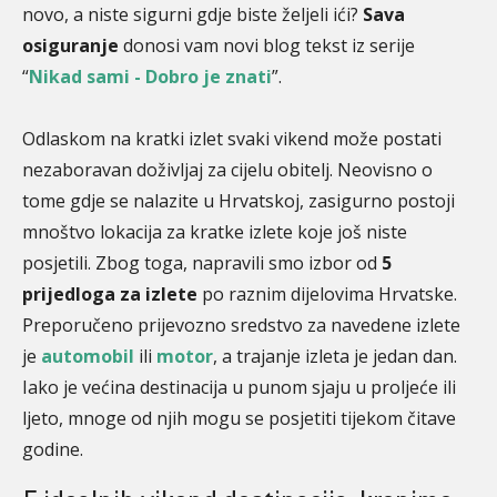
novo, a niste sigurni gdje biste željeli ići?
Sava
osiguranje
donosi vam novi blog tekst iz serije
“
Nikad sami - Dobro je znati
”.
Odlaskom na kratki izlet svaki vikend može postati
nezaboravan doživljaj za cijelu obitelj. Neovisno o
tome gdje se nalazite u Hrvatskoj, zasigurno postoji
mnoštvo lokacija za kratke izlete koje još niste
posjetili. Zbog toga, napravili smo izbor od
5
prijedloga za izlete
po raznim dijelovima Hrvatske.
Preporučeno prijevozno sredstvo za navedene izlete
je
automobil
ili
motor
, a trajanje izleta je jedan dan.
Iako je većina destinacija u punom sjaju u proljeće ili
ljeto, mnoge od njih mogu se posjetiti tijekom čitave
godine.