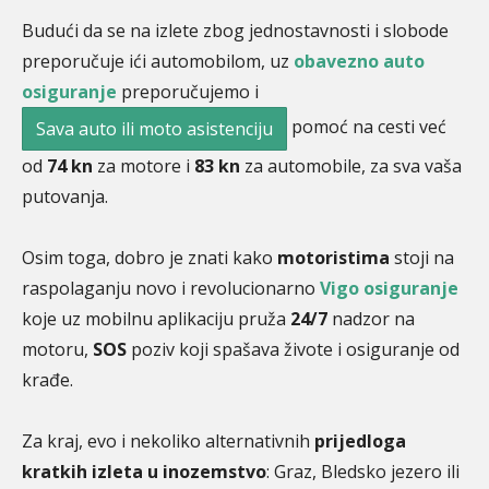
Budući da se na izlete zbog jednostavnosti i slobode
preporučuje ići automobilom, uz
obavezno auto
osiguranje
preporučujemo i
pomoć na cesti već
Sava auto ili moto asistenciju
od
74 kn
za motore i
83 kn
za automobile, za sva vaša
putovanja.
Osim toga, dobro je znati kako
motoristima
stoji na
raspolaganju novo i revolucionarno
Vigo osiguranje
koje uz mobilnu aplikaciju pruža
24/7
nadzor na
motoru,
SOS
poziv koji spašava živote i osiguranje od
krađe.
Za kraj, evo i nekoliko alternativnih
prijedloga
kratkih izleta u inozemstvo
: Graz, Bledsko jezero ili