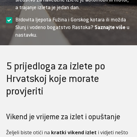
sredstvo za navedene izlete je automobil ili motor,
a trajanje izleta je jedan dan.
Brdovita ljepota Fužina i Gorskog kotara ili možda
Slunj i vodeno bogatstvo Rastoka?
Saznajte više
u
nastavku.
5 prijedloga za izlete po
Hrvatskoj koje morate
provjeriti
Vikend je vrijeme za izlet i opuštanje
Željeli biste otići na
kratki vikend izlet
i vidjeti nešto