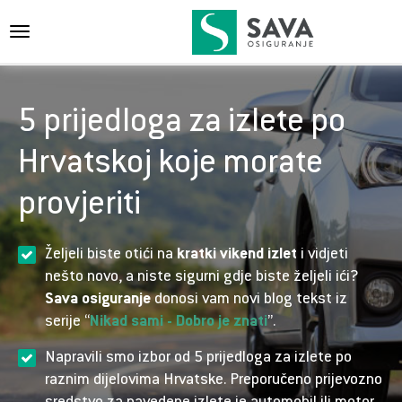
{{navigation}}
5 prijedloga za izlete po
Hrvatskoj koje morate
provjeriti
Željeli biste otići na
kratki vikend izlet
i vidjeti
nešto novo, a niste sigurni gdje biste željeli ići?
Sava osiguranje
donosi vam novi blog tekst iz
serije “
Nikad sami - Dobro je znati
”.
Napravili smo izbor od 5 prijedloga za izlete po
raznim dijelovima Hrvatske. Preporučeno prijevozno