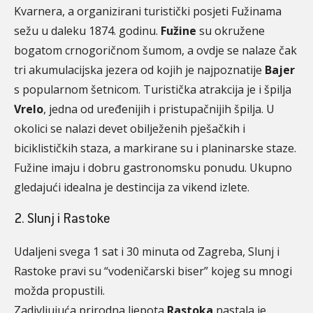
Kvarnera, a organizirani turistički posjeti Fužinama
sežu u daleku 1874. godinu.
Fužine
su okružene
bogatom crnogoričnom šumom, a ovdje se nalaze čak
tri akumulacijska jezera od kojih je najpoznatije
Bajer
s popularnom šetnicom. Turistička atrakcija je i špilja
Vrelo
, jedna od uređenijih i pristupačnijih špilja. U
okolici se nalazi devet obilježenih pješačkih i
biciklističkih staza, a markirane su i planinarske staze.
Fužine imaju i dobru gastronomsku ponudu. Ukupno
gledajući idealna je destincija za vikend izlete.
2. Slunj i Rastoke
Udaljeni svega 1 sat i 30 minuta od Zagreba, Slunj i
Rastoke pravi su “vodeničarski biser” kojeg su mnogi
možda propustili.
Zadivljujuća prirodna ljepota
Rastoka
nastala je