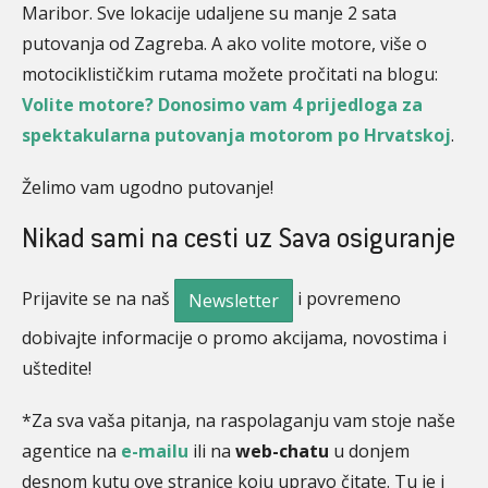
Maribor. Sve lokacije udaljene su manje 2 sata
putovanja od Zagreba. A ako volite motore, više o
motociklističkim rutama možete pročitati na blogu:
Volite motore? Donosimo vam 4 prijedloga za
spektakularna putovanja motorom po Hrvatskoj
.
Želimo vam ugodno putovanje!
Nikad sami na cesti uz Sava osiguranje
Prijavite se na naš
i povremeno
Newsletter
dobivajte informacije o promo akcijama, novostima i
uštedite!
*Za sva vaša pitanja, na raspolaganju vam stoje naše
agentice na
e-mailu
ili na
web-chatu
u donjem
desnom kutu ove stranice koju upravo čitate. Tu je i