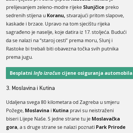
prelijevanjem zeleno-modre rijeke
Slunjčice
preko
sedrenih stijena u
Koranu,
stvarajući pritom slapove,
kaskade i brzace. Upravo na tom sjecištu rijeka
sagrađeno je naselje, koje datira iz 17. stoljeća. Budući
da se nalazi na “staroj cesti” prema moru, Slunj i
Rastoke bi trebali biti obavezna točka svih putnika
prema jugu.
Besplatni
Info izračun
cijene osiguranja automobila 
3. Moslavina i Kutina
Udaljena svega 80 kilometara od Zagreba u smjeru
Požege,
Moslavina
i
Kutina
pravi su neistraženi
biseri Lijepe Naše. S jedne strane tu je
Moslavačka
gora
, a s druge strane se nalazi poznati
Park Prirode