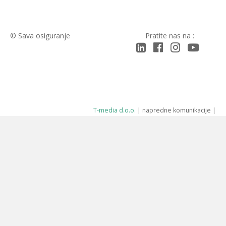
© Sava osiguranje
Pratite nas na :
LinkedIn
Facebook
Instagram
YouTub
T-media d.o.o.
| napredne komunikacije |