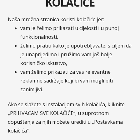
KOLAČIĆE
Velebit osiguranje, Velebit životno osiguranje,
Zavarovalnica Tilia i Zavarovalnica Maribor. Na
hrvatskom tržištu Zavarovalnica Sava, d.d. / Sava
Naša mrežna stranica koristi kolačiće jer:
osiguranje, d.d. posluje putem svoje podružnice
vam je želimo prikazati u cijelosti i u punoj
Sava osiguranje, d.d. - Podružnica Hrvatska.
funkcionalnosti,
Pripadnost Osigurateljnoj grupi Sava čini nas
želimo pratiti kako je upotrebljavate, s ciljem da
dijelom jedne od najvećih financijskih grupacija u JI
je unaprijedimo i pružimo vam još bolje
Europi.
Više o Savi Re.
korisničko iskustvo,
vam želimo prikazati za vas relevantne
reklamne sadržaje koji bi vam mogli biti
© Sava osiguranje
Pratite nas na :
zanimljivi.
LinkedIn
Facebook
Instagram
YouTub
Ako se slažete s instalacijom svih kolačića, kliknite
„PRIHVAĆAM SVE KOLAČIĆE“, u suprotnom
dopuštenja za njih možete urediti u „Postavkama
T-media d.o.o.
| napredne komunikacije |
kolačića“.