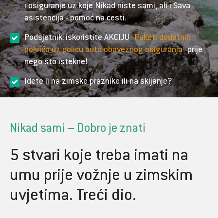
i osiguranje uz koje Nikad niste sami, ali i Sava
asistencija - pomoć na cesti.
Podsjetnik: iskoristite AKCIJU
Paketi dodatnih
pokrića uz policu auto obaveznog osiguranja
prije
nego što istekne!
Idete li na zimske praznike ili na skijanje?
Nikad sami – Dobro je znati
5 stvari koje treba imati na
umu prije vožnje u zimskim
uvjetima. Treći dio.