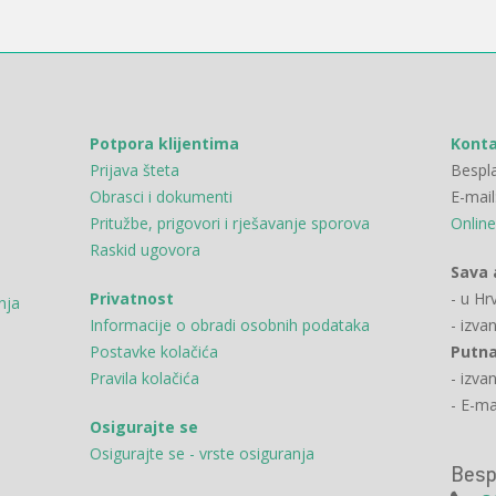
Potpora klijentima
Kont
Prijava šteta
Bespla
Obrasci i dokumenti
E-mail
Pritužbe, prigovori i rješavanje sporova
Online
Raskid ugovora
Sava 
Privatnost
- u Hr
nja
Informacije o obradi osobnih podataka
- izva
Postavke kolačića
Putna
Pravila kolačića
- izva
- E-ma
Osigurajte se
Osigurajte se - vrste osiguranja
Besp