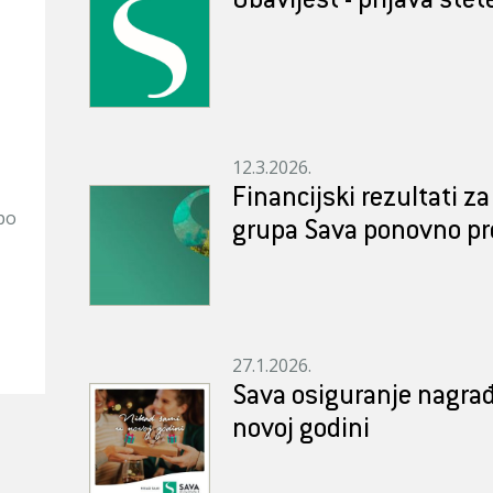
Obavijest - prijava štet
12.3.2026.
Financijski rezultati z
 po
grupa Sava ponovno pre
27.1.2026.
Sava osiguranje nagrađ
novoj godini