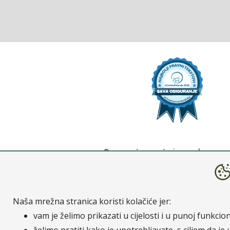
Sava osiguranje
je moderno osi
osiguranje, Velebit životno osi
Sava, d.d. / Sava osiguranje, d
Pripadnost Osigurateljnoj grupi
Naša mrežna stranica koristi kolačiće jer:
Re.
vam je želimo prikazati u cijelosti i u punoj funkcio