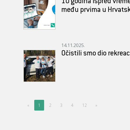
10 godina ispred vrem
među prvima u Hrvatsk
14.11.2025.
Očistili smo dio rekreac
«
1
2
3
4
12
»