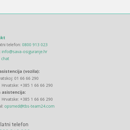
akt
tni telefon:
0800 913 023
:
info@sava-osiguranje.hr
 chat
asistencija (vozila):
vatskoj: 01 66 66 290
n Hrvatske: +385 1 66 66 290
 asistencija:
n Hrvatske: +385 1 66 66 290
il:
opsmed@tbs-team24.com
latni telefon