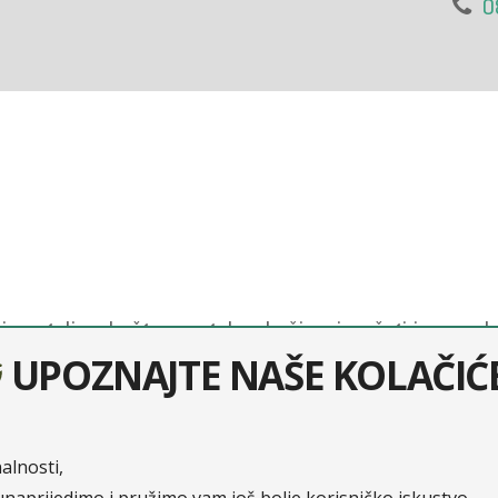
0
gurateljno društvo nastalo udruživanjem četiri europska
guranje, Zavarovalnica Tilia i Zavarovalnica Maribor. Na 
UPOZNAJTE NAŠE KOLAČIĆ
.d. posluje putem svoje podružnice Sava osiguranje, d.d.
 Sava čini nas dijelom jedne od najvećih financijskih grup
nalnosti,