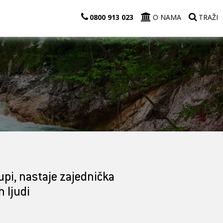
0800 913 023
O NAMA
TRAŽI
upi, nastaje zajednička
h ljudi