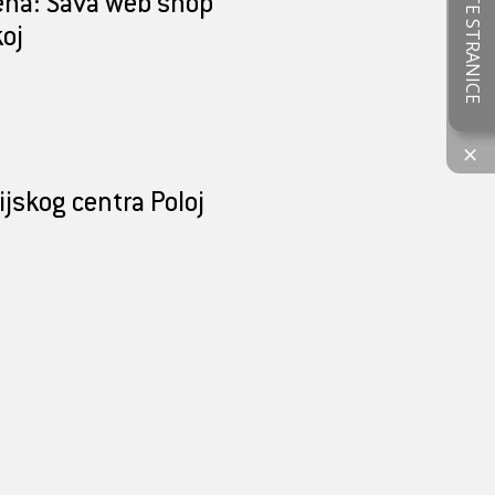
OCIJENITE STRANICE
ena: Sava web shop
oj
×
ijskog centra Poloj