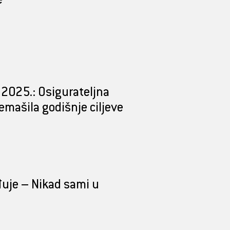
e
a 2025.: Osigurateljna
mašila godišnje ciljeve
uje – Nikad sami u