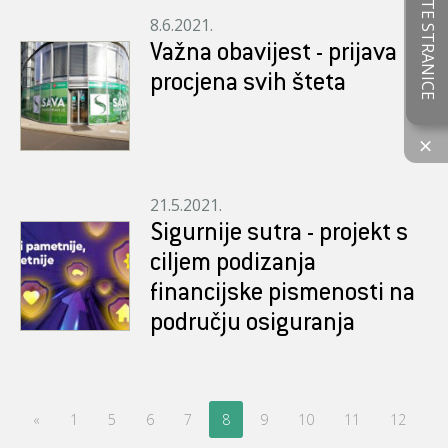
OCIJENITE STRANICE
8.6.2021.
Važna obavijest - prijava i
procjena svih šteta
×
21.5.2021.
Sigurnije sutra - projekt s
ciljem podizanja
financijske pismenosti na
području osiguranja
«
1
5
6
7
8
9
10
11
12