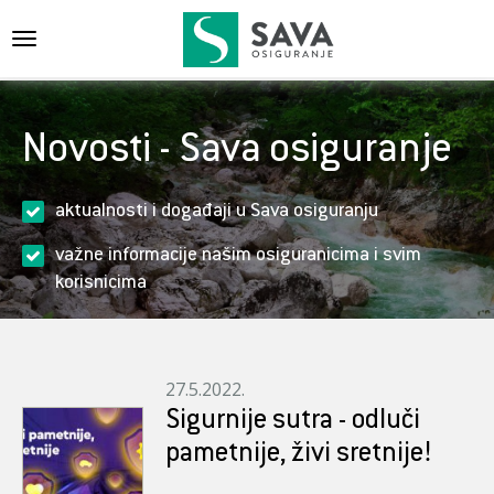
{{navigation}}
Novosti - Sava osiguranje
aktualnosti i događaji u Sava osiguranju
važne informacije našim osiguranicima i svim
korisnicima
27.5.2022.
Sigurnije sutra - odluči
pametnije, živi sretnije!