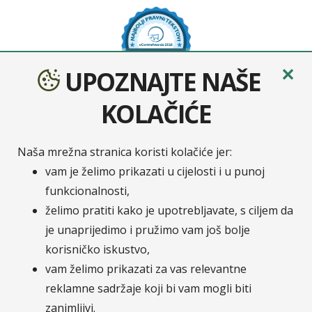
✕
UPOZNAJTE NAŠE
KOLAČIĆE
Naša mrežna stranica koristi kolačiće jer:
Sava osiguranje
je moderno osigurateljno društvo
vam je želimo prikazati u cijelosti i u punoj
nastalo udruživanjem četiri europska osiguratelja:
funkcionalnosti,
Velebit osiguranje, Velebit životno osiguranje,
želimo pratiti kako je upotrebljavate, s ciljem da
Zavarovalnica Tilia i Zavarovalnica Maribor. Na
je unaprijedimo i pružimo vam još bolje
hrvatskom tržištu Zavarovalnica Sava, d.d. / Sava
korisničko iskustvo,
osiguranje, d.d. posluje putem svoje podružnice
vam želimo prikazati za vas relevantne
Sava osiguranje, d.d. - Podružnica Hrvatska.
Pripadnost Osigurateljnoj grupi Sava čini nas
reklamne sadržaje koji bi vam mogli biti
dijelom jedne od najvećih financijskih grupacija u JI
zanimljivi.